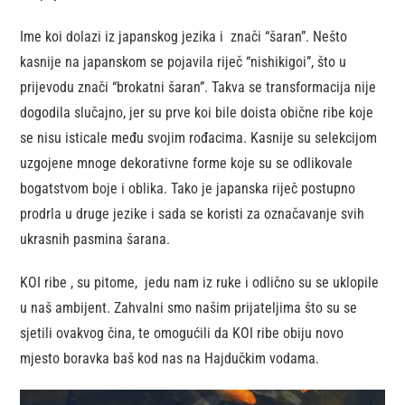
Ime koi dolazi iz japanskog jezika i znači “šaran”. Nešto
kasnije na japanskom se pojavila riječ “nishikigoi”, što u
prijevodu znači “brokatni šaran”. Takva se transformacija nije
dogodila slučajno, jer su prve koi bile doista obične ribe koje
se nisu isticale među svojim rođacima. Kasnije su selekcijom
uzgojene mnoge dekorativne forme koje su se odlikovale
bogatstvom boje i oblika. Tako je japanska riječ postupno
prodrla u druge jezike i sada se koristi za označavanje svih
ukrasnih pasmina šarana.
KOI ribe , su pitome, jedu nam iz ruke i odlično su se uklopile
u naš ambijent. Zahvalni smo našim prijateljima što su se
sjetili ovakvog čina, te omogućili da KOI ribe obiju novo
mjesto boravka baš kod nas na Hajdučkim vodama.