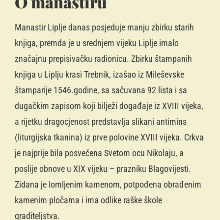
O manastiru
Manastir Liplje danas posjeduje manju zbirku starih
knjiga, premda je u srednjem vijeku Liplje imalo
značajnu prepisivačku radionicu. Zbirku štampanih
knjiga u Liplju krasi Trebnik, izašao iz Mileševske
štamparije 1546.godine, sa sačuvana 92 lista i sa
dugačkim zapisom koji bilježi događaje iz XVIII vijeka,
a rijetku dragocjenost predstavlja slikani antimins
(liturgijska tkanina) iz prve polovine XVIII vijeka. Crkva
je najprije bila posvećena Svetom ocu Nikolaju, a
poslije obnove u XIX vijeku – prazniku Blagovijesti.
Zidana je lomljenim kamenom, potpođena obrađenim
kamenim pločama i ima odlike raške škole
graditeljstva.