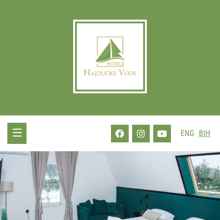
ENG
BIH