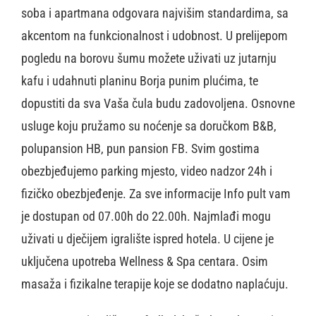
soba i apartmana odgovara najvišim standardima, sa
akcentom na funkcionalnost i udobnost. U prelijepom
pogledu na borovu šumu možete uživati uz jutarnju
kafu i udahnuti planinu Borja punim plućima, te
dopustiti da sva Vaša čula budu zadovoljena. Osnovne
usluge koju pružamo su noćenje sa doručkom B&B,
polupansion HB, pun pansion FB. Svim gostima
obezbjeđujemo parking mjesto, video nadzor 24h i
fizičko obezbjeđenje. Za sve informacije Info pult vam
je dostupan od 07.00h do 22.00h. Najmlađi mogu
uživati u dječijem igralište ispred hotela. U cijene je
uključena upotreba Wellness & Spa centara. Osim
masaža i fizikalne terapije koje se dodatno naplaćuju.