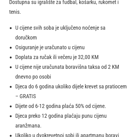
Dostupna su igralište za fudbal, košarku, rukomet i
tenis.
U cijene svih soba je uključeno noćenje sa
doručkom
Osiguranje je uračunato u cijenu
Doplata za ručak ili večeru je 32,00 KM
U cijene nije uračunata boravišna taksa od 2 KM
dnevno po osobi
Djeca do 6 godina ukoliko dijele krevet sa pratiocem
– GRATIS
Dijete od 6-12 godina plaća 50% od cijene.
Djeca preko 12 godina plaćaju punu cijenu
aranžmana.
Ukoliko u dvokrevetnoj sobi ili apartmanu boravi