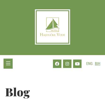
ENG
BIH
Blog