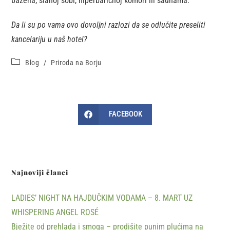
bazena, slanoj sobi, hiperbaričnoj komori ili saunama.
Da li su po vama ovo dovoljni razlozi da se odlučite preseliti
kancelariju u naš hotel?
Blog
/
Priroda na Borju
FACEBOOK
Najnoviji članci
LADIES’ NIGHT NA HAJDUČKIM VODAMA – 8. MART UZ
WHISPERING ANGEL ROSÉ
Bježite od prehlada i smoga – prodišite punim plućima na