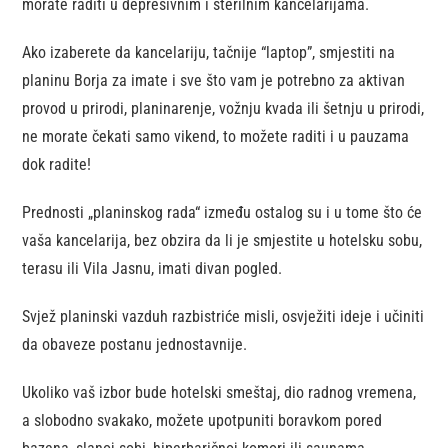
morate raditi u depresivnim i sterilnim kancelarijama.
Ako izaberete da kancelariju, tačnije “laptop”, smjestiti na
planinu Borja za imate i sve što vam je potrebno za aktivan
provod u prirodi, planinarenje, vožnju kvada ili šetnju u prirodi,
ne morate čekati samo vikend, to možete raditi i u pauzama
dok radite!
Prednosti „planinskog rada“ između ostalog su i u tome što će
vaša kancelarija, bez obzira da li je smjestite u hotelsku sobu,
terasu ili Vila Jasnu, imati divan pogled.
Svjež planinski vazduh razbistriće misli, osvježiti ideje i učiniti
da obaveze postanu jednostavnije.
Ukoliko vaš izbor bude hotelski smeštaj, dio radnog vremena,
a slobodno svakako, možete upotpuniti boravkom pored