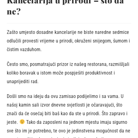
Kancelarija u prirodi – što da
ne?
Zašto umjesto dosadne kancelarije ne biste naredne sedmice
odlučili provesti vrijeme u prirodi, okruženi snijegom, šumom i
čistim vazduhom.
Često smo, posmatrajući prizor iz našeg restorana, razmišljali
koliko boravak u istom može pospješiti produktivnost i
unaprijediti rad.
Došli smo na ideju da ovu zamisao podijelimo i sa vama. U
našoj kamin sali izvor dnevne svjetlosti je očaravajući, što
znači da će osećaj biti baš kao da ste u prirodi. Što zapravo i
jeste.
Tako da zaposleni na jednom mjestu imaju sigurno
sve što im je potrebno, te ovo je jedinstvena mogućnost da ne