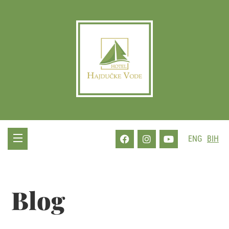
ENG
BIH
Blog