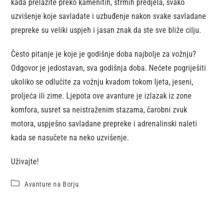
kada prelazite preko kamenitih, strmih predjela, svako
uzvišenje koje savladate i uzbuđenje nakon svake savladane
prepreke su veliki uspjeh i jasan znak da ste sve bliže cilju.
Često pitanje je koje je godišnje doba najbolje za vožnju?
Odgovor je jedostavan, sva godišnja doba. Nećete pogriješiti
ukoliko se odlučite za vožnju kvadom tokom ljeta, jeseni,
proljeća ili zime. Ljepota ove avanture je izlazak iz zone
komfora, susret sa neistraženim stazama, čarobni zvuk
motora, uspješno savladane prepreke i adrenalinski naleti
kada se nasučete na neko uzvišenje.
Uživajte!
Avanture na Borju